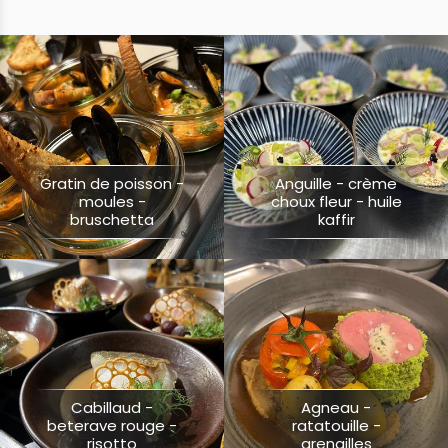
Plats
Desserts
Gateau glacé
BBQ
Gratin de poisson -
Anguille - crème
moules -
choux fleur - huile
bruschetta
kaffir
Plats préparés
Buffets
Cabillaud -
Agneau -
beterave rouge -
ratatouille -
risotto
grenailles