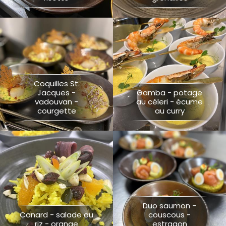
Coquilles St.
Jacques -
Gamba - potage
vadouvan -
au céleri - écume
courgette
au curry
Duo saumon -
Canard - salade au
couscous -
riz - orange
estragon