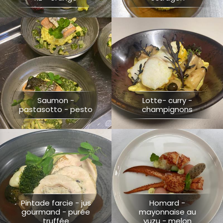
Saumon -
Lotte- curry -
pastasotto - pesto
champignons
Pintade farcie - jus
Homard -
gourmand - purée
mayonnaise au
truffée
yuzu - melon