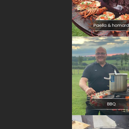
Paella & homar
BBQ