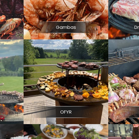
d
Gambas
D
OFYR