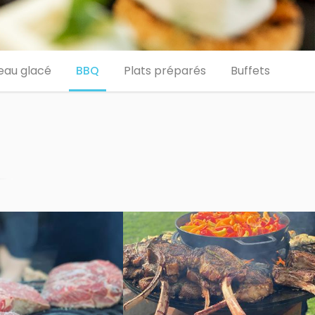
eau glacé
BBQ
Plats préparés
Buffets