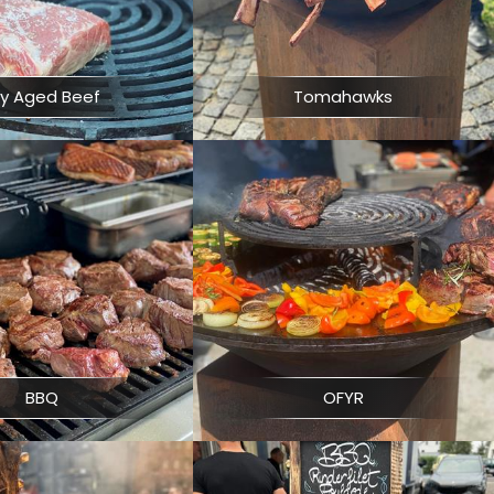
ry Aged Beef
Tomahawks
BBQ
OFYR