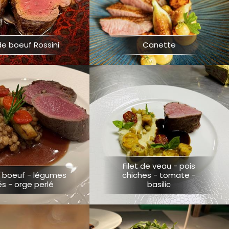
 de boeuf Rossini
Canette
Filet de veau - pois
e boeuf - légumes
chiches - tomate -
lés - orge perlé
basilic