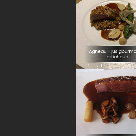
Agneau - jus gourm
artichaud