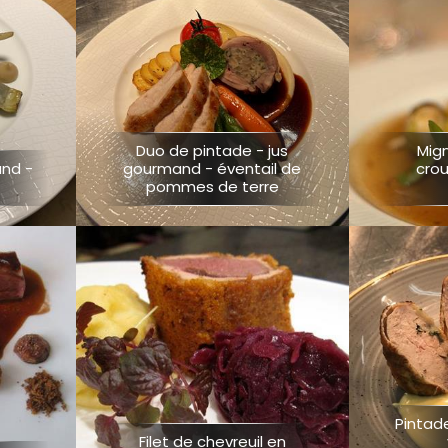
Duo de pintade - jus
Mig
and -
gourmand - éventail de
crou
pommes de terre
Pintade
Filet de chevreuil en