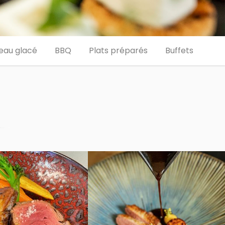
eau glacé
BBQ
Plats préparés
Buffets