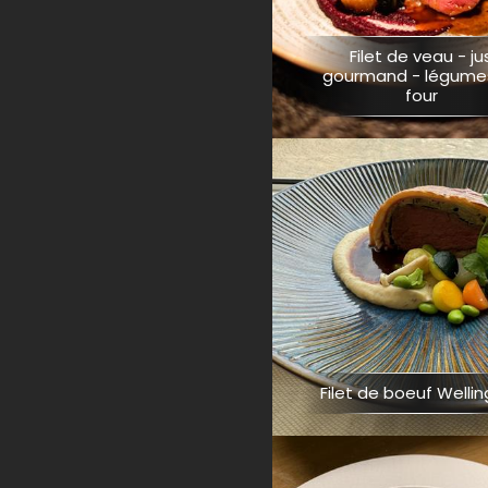
Filet de veau - ju
gourmand - légume
four
Filet de boeuf Welli