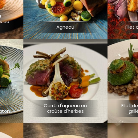
s
s au
Agneau
Filet
Carré d'agneau en
Filet d
ngton
croûte d'herbes
gril