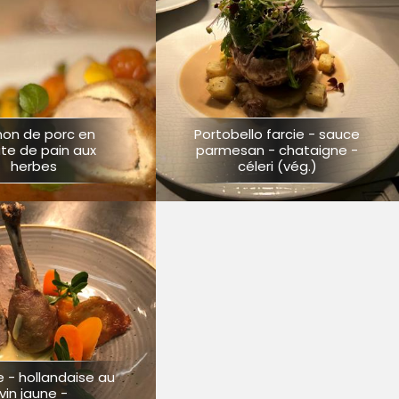
non de porc en
Portobello farcie - sauce
te de pain aux
parmesan - chataigne -
herbes
céleri (vég.)
 - hollandaise au
vin jaune -