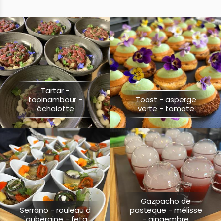
Plats
Desserts
Gateau glacé
BBQ
Tartar -
topinambour -
Toast - asperge
échalotte
verte - tomate
Plats préparés
Buffets
Gazpacho de
Serrano - rouleau d
pasteque - mélisse
´aubergine - feta
- gingembre