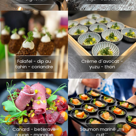
Falafel - dip au
Crème d´avocat -
tahin - coriandre
yuzu - thon
Canard - beterave
Saumon mariné ,,mi
rouge - mangue
cuit´´