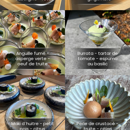
Anguille fumé -
Burrata - tartar de
asperge verte -
tomate - espuma
oeuf de truite
au basilic
Maki d´huitre - petit
Perle de crustacé -
pois - citrus
truite - céleri