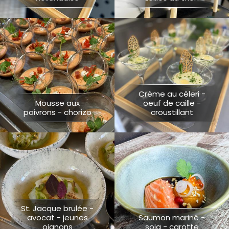
Crème au céleri -
Mousse aux
oeuf de caille -
poivrons - chorizo
croustillant
St. Jacque brulée -
avocat - jeunes
Saumon mariné -
oignons
soja - carotte