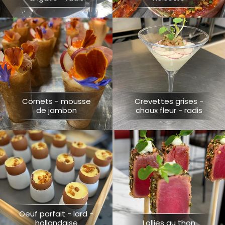
Cornets - mousse
Crevettes grises -
de jambon
choux fleur - radis
Oeuf parfait - lard -
hollandaise
Lollies au thon