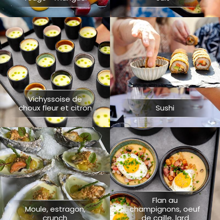
Vichyssoise de
choux fleur et citron
Sushi
Flan au
Moule, estragon,
champignons, oeuf
crunch
de caille, lard