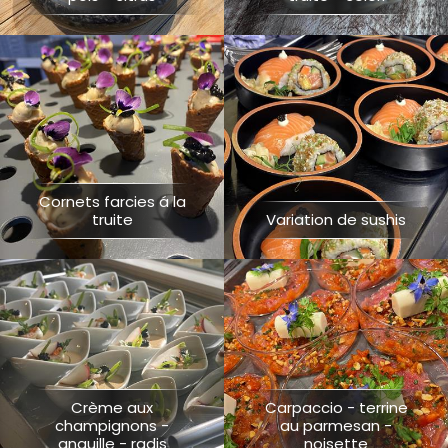
Cornets farcies á la
truite
Variation de sushis
Crème aux
Carpaccio - terrine
champignons -
au parmesan -
anguille - radis
noisette